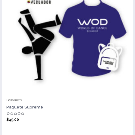
Bailarines
Paquete Supreme
Valorado
$
45.00
con
0
de
5