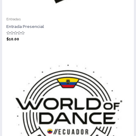
Entradas
Entrada Presencial
Valorado
$
10.00
con
0
de
5