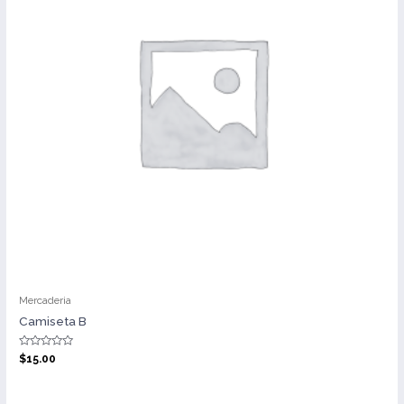
Mercaderia
Camiseta B
Valorado
$
15.00
con
0
de
5