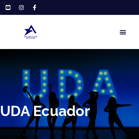
Ir
al
contenido
Men
UDA Ecuador