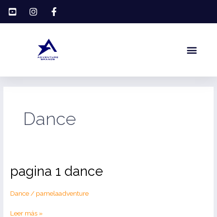
Ir
al
contenido
Men
Dance
pagina
pagina 1 dance
1
dance
Dance
/
pamelaadventure
Leer más »